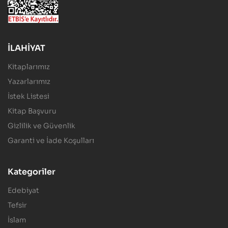
İLAHİYAT
Kitaplarımız
Yazarlarımız
İstek Listesi
Kitap Başvuru
Gizlilik ve Güvenlik
Garanti ve İade Koşulları
Kategoriler
Edebiyat
Tefsir
İslam