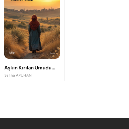
Aşkın Kırılan Umudu
Meryem…
Saliha APUHAN