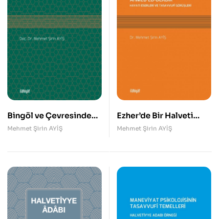
Bingöl ve Çevresinde
Ezher’de Bir Halveti
Halidîlik
Şeyhi Ahmed Ed-Derdir
Mehmet Şirin AYİŞ
Mehmet Şirin AYİŞ