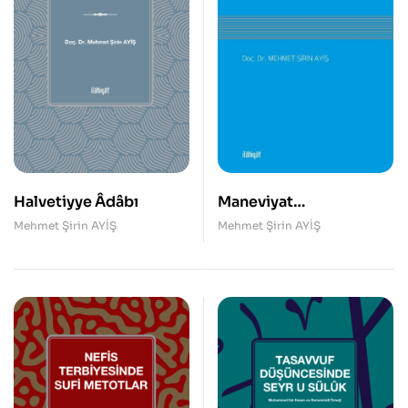
Halvetiyye Âdâbı
Maneviyat
Psikolojisinin Tasavvufî
Mehmet Şirin AYİŞ
Mehmet Şirin AYİŞ
Temelleri – Halvetiyye
Adabı Örneği