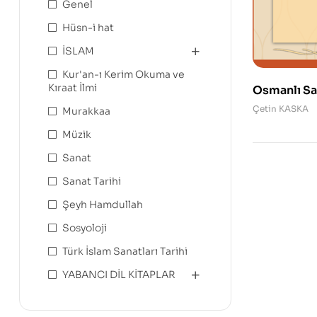
Genel
Hüsn-i hat
İSLAM
Kur'an-ı Kerim Okuma ve
Kıraat İlmi
Osmanlı Sa
Eser – Ârıfî
Çetin KASKA
Murakkaa
Niyâzî, İdrîs
Müzik
Yağlıkçızâ
Sanat
Sanat Tarihi
Şeyh Hamdullah
Sosyoloji
Türk İslam Sanatları Tarihi
YABANCI DİL KİTAPLAR