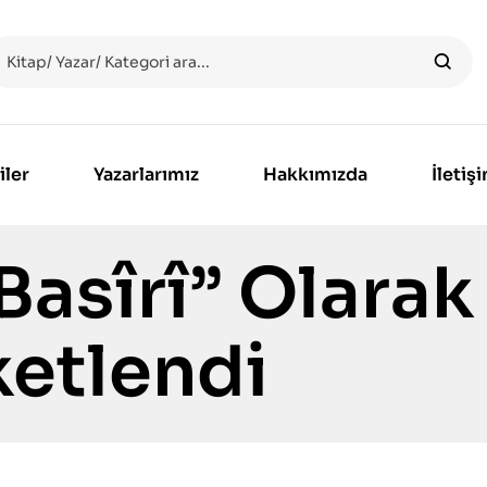
iler
Yazarlarımız
Hakkımızda
İletiş
Basîrî” Olarak
ketlendi