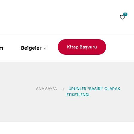
2
Kitap Başvuru
im
Belgeler
ANA SAYFA
ÜRÜNLER “BASÎRÎ” OLARAK
ETIKETLENDI