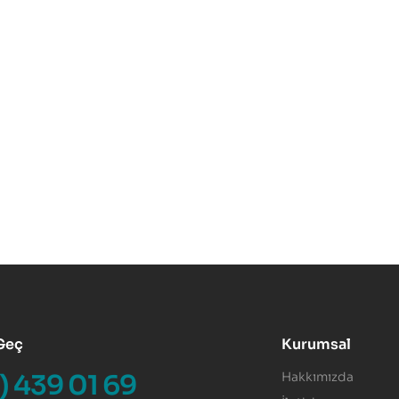
 Geç
Kurumsal
) 439 01 69
Hakkımızda